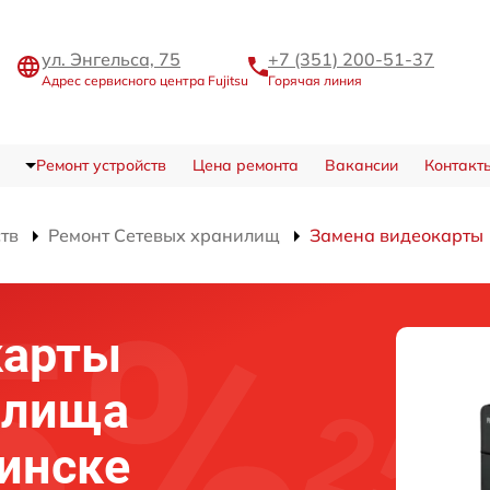
ул. Энгельса, 75
+7 (351) 200-51-37
Адрес сервисного центра Fujitsu
Горячая линия
Ремонт устройств
Цена ремонта
Вакансии
Контакт
ств
Ремонт Сетевых хранилищ
Замена видеокарты
карты
илища
бинске