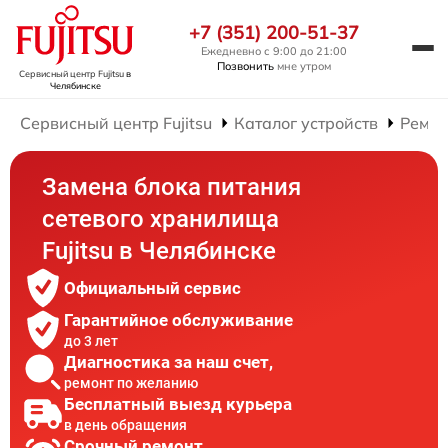
+7 (351) 200-51-37
Ежедневно с 9:00 до 21:00
Позвонить
мне утром
Сервисный центр Fujitsu
в
Челябинске
Сервисный центр Fujitsu
Каталог устройств
Ремон
Замена блока питания
сетевого хранилища
Fujitsu в Челябинске
Официальный сервис
Гарантийное обслуживание
до 3 лет
Диагностика за наш счет,
ремонт по желанию
Бесплатный выезд курьера
в день обращения
Срочный ремонт