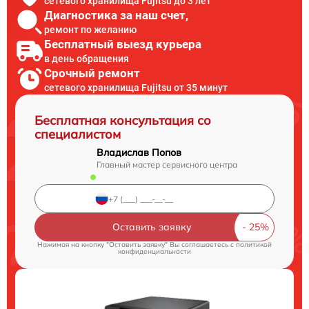
сетевого хранилища Fujitsu до 3 лет
Диагностика за наш счет,
ремонт по желанию
Бесплатный выезд курьера
в день обращения
Срочный ремонт
сетевого хранилища Fujitsu от 35 минут
Бесплатная консультация со
специалистом
Владислав Попов
Главный мастер сервисного центра
Оставить заявку
Нажимая на кнопку "Оставить заявку" Вы соглашаетесь c
политикой
конфиденциальности