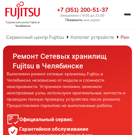
+7 (351) 200-51-37
Ежедневно с 9:00 до 21:00
Позвонить
мне утром
Сервисный центр Fujitsu
в
Челябинске
Сервисный центр Fujitsu
Каталог устройств
Ремон
Ремонт Сетевых хранилищ
Fujitsu в Челябинске
Выполняем ремонт сетевых хранилищ Fujitsu в
Челябинске независимо от модели и сложности
неисправности. Устраняем поломки, заменяем
неисправные узлы, используем оригинальные запчасти и
проводим полную проверку устройства после ремонта.
Предоставляем гарантию на выполненные работы.
Официальный сервис
Гарантийное обслуживание