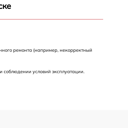
900 р
ске
1440 р
1920 р
енного ремонта (например, некорректный
1440 р
960 р
и соблюдении условий эксплуатации.
2560 р
2800 р
2200 р