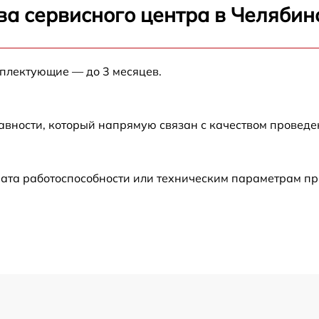
от 60 мин
ва сервисного центра в Челябин
от 90 мин
мплектующие — до 3 месяцев.
от 60 мин
авности, который напрямую связан с качеством провед
от 70 мин
от 50 мин
ата работоспособности или техническим параметрам пр
от 70 мин
от 70 мин
от 50 мин