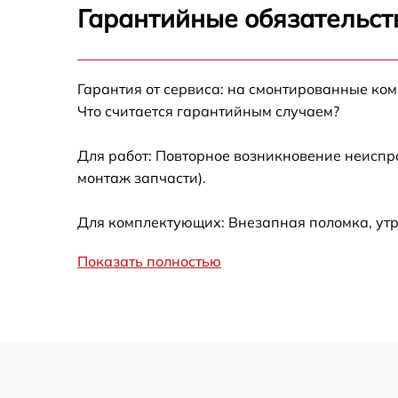
Настройка оборудования
Гарантийные обязательст
Замена северного моста
Гарантия от сервиса: на смонтированные ко
Прошивка BIOS
Что считается гарантийным случаем?
Для работ: Повторное возникновение неиспр
Замена оперативной памяти
монтаж запчасти).
Замена блока питания
Для комплектующих: Внезапная поломка, утр
Замена материнской платы
Показать полностью
Ремонт материнской платы
Не передаются пакеты в vmware