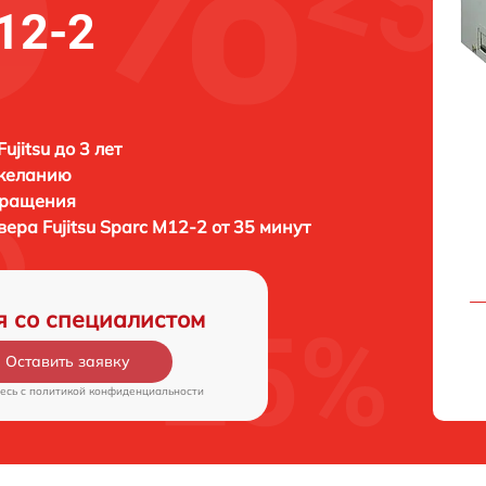
M12-2
ujitsu до 3 лет
 желанию
бращения
рвера
Fujitsu Sparc M12-2 от 35 минут
я со специалистом
Оставить заявку
есь c
политикой конфиденциальности