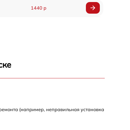
1440 р
1920 р
1440 р
1440 р
ске
1920 р
4500 р
4000 р
 ремонта (например, неправильная установка
3200 р