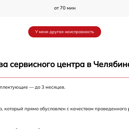
от 70 мин
от 60 мин
У меня другая неисправность
4S
от 90 мин
от 70 мин
ва сервисного центра в Челябин
от 90 мин
мплектующие — до 3 месяцев.
от 100 мин
от 80 мин
а, который прямо обусловлен с качеством проведенного
c
от 70 мин