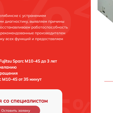
Челябинске с устранением
м диагностику, выявляем причины
восстанавливаем работоспособность
и рекомендованные производителем
рку всех функций и предоставляем
Fujitsu Sparc M10-4S до 3 лет
 желанию
бращения
rc M10-4S от 35 минут
я со специалистом
Оставить заявку