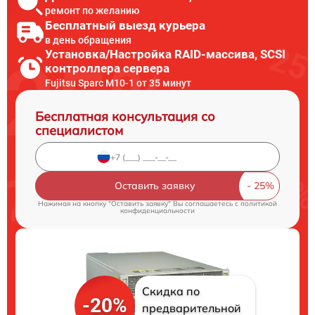
ремонт по желанию
Бесплатный выезд курьера
в день обращения
Установка/Настройка RAID-массива, SCSI
контроллера сервера
Fujitsu Sparc M10-1 от 35 минут
Бесплатная консультация со
специалистом
Оставить заявку
Нажимая на кнопку "Оставить заявку" Вы соглашаетесь c
политикой
конфиденциальности
Скидка по
-20%
предварительной