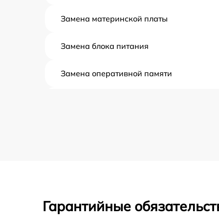
Замена материнской платы
Замена блока питания
Замена оперативной памяти
Прошивка BIOS
Замена северного моста
Установка/Настройка RAID-массива, SCS
контроллера
Восстановление загрузчика BIOS
Гарантийные обязательст
Ремонт СХД