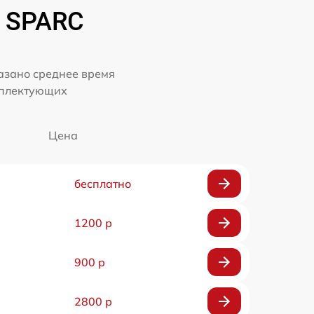
u SPARC
казано среднее время
мплектующих
Цена
бесплатно
1200 р
900 р
2800 р