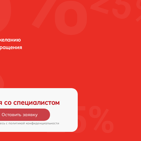
 желанию
бращения
я со специалистом
Оставить заявку
есь c
политикой конфиденциальности