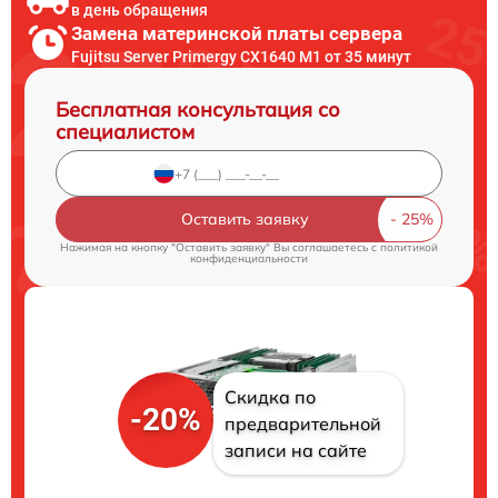
в день обращения
Замена материнской платы сервера
Fujitsu Server Primergy CX1640 M1 от 35 минут
Бесплатная консультация со
специалистом
Оставить заявку
Нажимая на кнопку "Оставить заявку" Вы соглашаетесь c
политикой
конфиденциальности
Скидка по
-20%
предварительной
записи на сайте