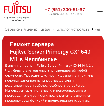
+7 (351) 200-51-37
Ежедневно с 9:00 до 21:00
Сервисный центр Fujitsu
в
Челябинске
Сервисный центр Fujitsu
Каталог устройств
Ремон
Ремонт сервера
Fujitsu Server Primergy CX1640
M1 в Челябинске
Выполняем ремонт Fujitsu Server Primergy CX1640 M1 в
Челябинске с устранением неисправностей любой
сложности. Проводим диагностику, выявляем причины
поломки, заменяем неисправные детали и
восстанавливаем работоспособность устройства.
Используем оригинальные или рекомендованные
производителем запчасти, после ремонта выполняем
проверку всех функций и предоставляем гарантию.