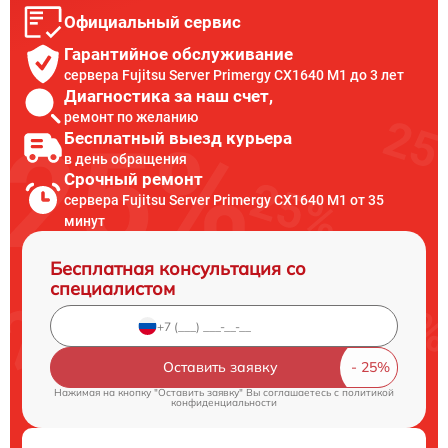
Официальный сервис
Гарантийное обслуживание
сервера Fujitsu Server Primergy CX1640 M1 до 3 лет
Диагностика за наш счет,
ремонт по желанию
Бесплатный выезд курьера
в день обращения
Срочный ремонт
сервера Fujitsu Server Primergy CX1640 M1 от 35
минут
Бесплатная консультация со
специалистом
Оставить заявку
Нажимая на кнопку "Оставить заявку" Вы соглашаетесь c
политикой
конфиденциальности