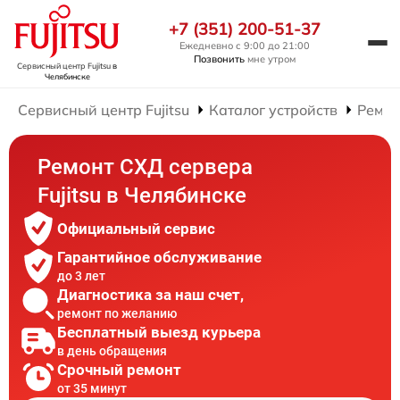
+7 (351) 200-51-37
Ежедневно с 9:00 до 21:00
Позвонить
мне утром
Сервисный центр Fujitsu
в
Челябинске
Сервисный центр Fujitsu
Каталог устройств
Ремон
Ремонт СХД сервера
Fujitsu в Челябинске
Официальный сервис
Гарантийное обслуживание
до 3 лет
Диагностика за наш счет,
ремонт по желанию
Бесплатный выезд курьера
в день обращения
Срочный ремонт
от 35 минут