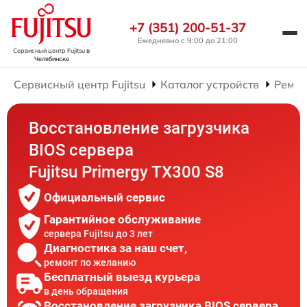
+7 (351) 200-51-37
Ежедневно с 9:00 до 21:00
Сервисный центр Fujitsu
в
Челябинске
Сервисный центр Fujitsu
Каталог устройств
Ремон
Восстановление загрузчика
BIOS сервера
Fujitsu Primergy TX300 S8
Официальный сервис
Гарантийное обслуживание
сервера Fujitsu до 3 лет
Диагностика за наш счет,
ремонт по желанию
Бесплатный выезд курьера
в день обращения
Восстановление загрузчика BIOS сервера