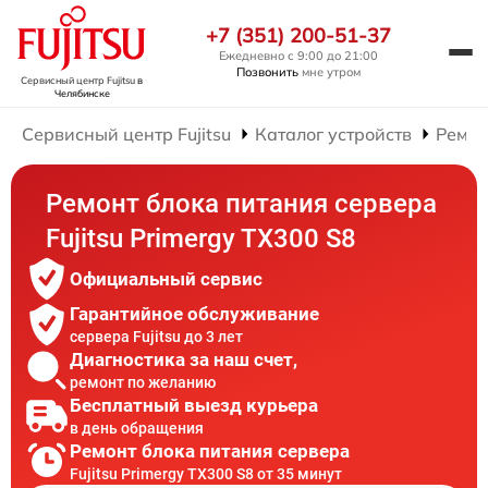
+7 (351) 200-51-37
Ежедневно с 9:00 до 21:00
Позвонить
мне утром
Сервисный центр Fujitsu
в
Челябинске
Сервисный центр Fujitsu
Каталог устройств
Ремон
Ремонт блока питания сервера
Fujitsu Primergy TX300 S8
Официальный сервис
Гарантийное обслуживание
сервера Fujitsu до 3 лет
Диагностика за наш счет,
ремонт по желанию
Бесплатный выезд курьера
в день обращения
Ремонт блока питания сервера
Fujitsu Primergy TX300 S8 от 35 минут