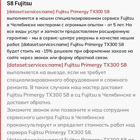
S8 Fujitsu
[dataset:services:name] Fujitsu Primergy TX300 S8
выполняется в нашем специализированном сервисе Fujitsu
в Челябинске мастерами с огромным опытом - от 5 лет. На
все виды услуг и запчасти предоставляем расширенную
гарантию - мы в сервис-центре уверены в качестве наших
работ. [dataset:services:name] Fujitsu Primergy TX300 S8
будет стоить на -15% дешевле при оформлении заказа на
сайте через звонок или форму обратной связи.
[dataset:services:name] Fujitsu Primergy TX300 S8
выполняется на выезде, если не требует
специализированного оборудования и сложного
ремонта. В таких случаях наш мастер доставит
Fujitsu Primergy TX300 S8 в сц Fujitsu в Челябинске и
доставит обратно.
Закажите звонок или позвоните и наш сотрудник
сервисного центра Fujitsu в Челябинске
проконсультирует и определит стоимость работ над
сервера Fujitsu Primergy TX300 S8.
[dataset:services:name] Fujitsu Primergy TX300 S8 по