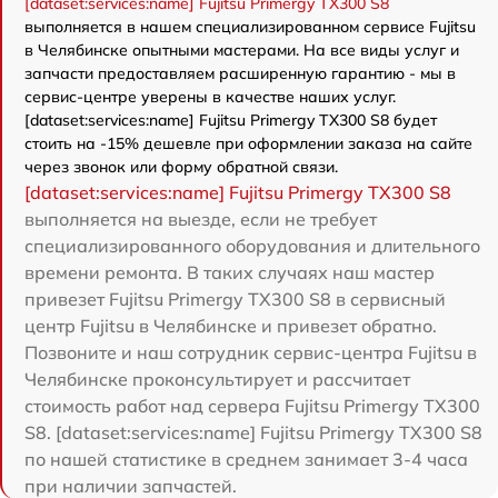
[dataset:services:name] Fujitsu Primergy TX300 S8
выполняется в нашем специализированном сервисе Fujitsu
в Челябинске опытными мастерами. На все виды услуг и
запчасти предоставляем расширенную гарантию - мы в
сервис-центре уверены в качестве наших услуг.
[dataset:services:name] Fujitsu Primergy TX300 S8 будет
стоить на -15% дешевле при оформлении заказа на сайте
через звонок или форму обратной связи.
[dataset:services:name] Fujitsu Primergy TX300 S8
выполняется на выезде, если не требует
специализированного оборудования и длительного
времени ремонта. В таких случаях наш мастер
привезет Fujitsu Primergy TX300 S8 в сервисный
центр Fujitsu в Челябинске и привезет обратно.
Позвоните и наш сотрудник сервис-центра Fujitsu в
Челябинске проконсультирует и рассчитает
стоимость работ над сервера Fujitsu Primergy TX300
S8. [dataset:services:name] Fujitsu Primergy TX300 S8
по нашей статистике в среднем занимает 3-4 часа
при наличии запчастей.