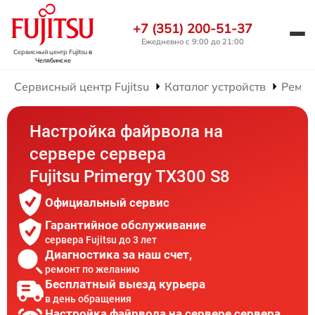
+7 (351) 200-51-37
Ежедневно с 9:00 до 21:00
Сервисный центр Fujitsu
в
Челябинске
Сервисный центр Fujitsu
Каталог устройств
Ремон
Настройка файрвола на
сервере сервера
Fujitsu Primergy TX300 S8
Официальный сервис
Гарантийное обслуживание
сервера Fujitsu до 3 лет
Диагностика за наш счет,
ремонт по желанию
Бесплатный выезд курьера
в день обращения
Настройка файрвола на сервере сервера