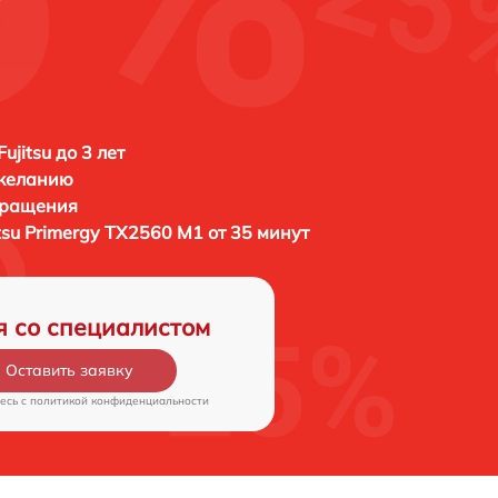
ujitsu до 3 лет
 желанию
бращения
itsu Primergy TX2560 M1 от 35 минут
я со специалистом
Оставить заявку
есь c
политикой конфиденциальности