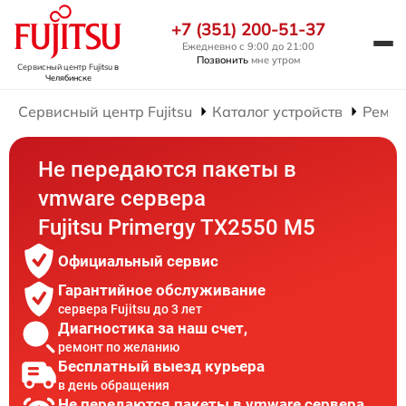
+7 (351) 200-51-37
Ежедневно с 9:00 до 21:00
Позвонить
мне утром
Сервисный центр Fujitsu
в
Челябинске
Сервисный центр Fujitsu
Каталог устройств
Ремон
Не передаются пакеты в
vmware сервера
Fujitsu Primergy TX2550 M5
Официальный сервис
Гарантийное обслуживание
сервера Fujitsu до 3 лет
Диагностика за наш счет,
ремонт по желанию
Бесплатный выезд курьера
в день обращения
Не передаются пакеты в vmware сервера