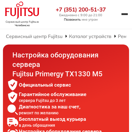
+7 (351) 200-51-37
Ежедневно с 9:00 до 21:00
Позвонить
мне утром
Сервисный центр Fujitsu
в
Челябинске
Сервисный центр Fujitsu
Каталог устройств
Ремон
Настройка оборудования
сервера
Fujitsu Primergy TX1330 M5
Официальный сервис
Гарантийное обслуживание
сервера Fujitsu до 3 лет
Диагностика за наш счет,
ремонт по желанию
Бесплатный выезд курьера
в день обращения
Настройка оборудования сервера