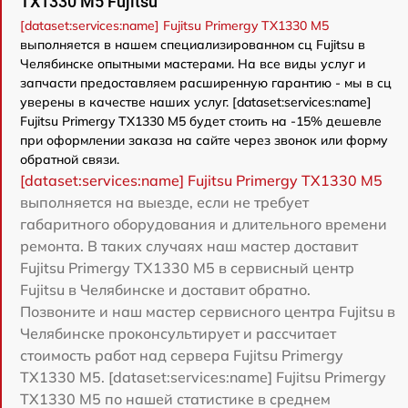
TX1330 M5 Fujitsu
[dataset:services:name] Fujitsu Primergy TX1330 M5
выполняется в нашем специализированном сц Fujitsu в
Челябинске опытными мастерами. На все виды услуг и
запчасти предоставляем расширенную гарантию - мы в сц
уверены в качестве наших услуг. [dataset:services:name]
Fujitsu Primergy TX1330 M5 будет стоить на -15% дешевле
при оформлении заказа на сайте через звонок или форму
обратной связи.
[dataset:services:name] Fujitsu Primergy TX1330 M5
выполняется на выезде, если не требует
габаритного оборудования и длительного времени
ремонта. В таких случаях наш мастер доставит
Fujitsu Primergy TX1330 M5 в сервисный центр
Fujitsu в Челябинске и доставит обратно.
Позвоните и наш мастер сервисного центра Fujitsu в
Челябинске проконсультирует и рассчитает
стоимость работ над сервера Fujitsu Primergy
TX1330 M5. [dataset:services:name] Fujitsu Primergy
TX1330 M5 по нашей статистике в среднем