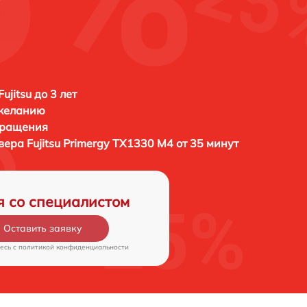
ujitsu до 3 лет
 желанию
бращения
рвера
Fujitsu Primergy TX1330 M4 от 35 минут
я со специалистом
Оставить заявку
есь c
политикой конфиденциальности