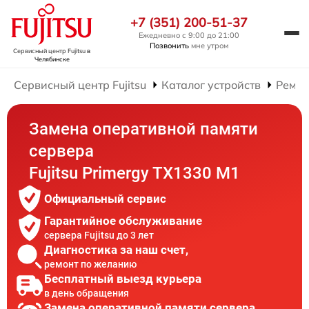
+7 (351) 200-51-37
Ежедневно с 9:00 до 21:00
Позвонить
мне утром
Сервисный центр Fujitsu
в
Челябинске
Сервисный центр Fujitsu
Каталог устройств
Ремон
Замена оперативной памяти
сервера
Fujitsu Primergy TX1330 M1
Официальный сервис
Гарантийное обслуживание
сервера Fujitsu до 3 лет
Диагностика за наш счет,
ремонт по желанию
Бесплатный выезд курьера
в день обращения
Замена оперативной памяти сервера