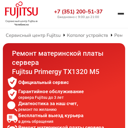
+7 (351) 200-51-37
Ежедневно с 9:00 до 21:00
Сервисный центр Fujitsu
в
Челябинске
Сервисный центр Fujitsu
Каталог устройств
Ремон
Ремонт материнской платы
сервера
Fujitsu Primergy TX1320 M5
Официальный сервис
Гарантийное обслуживание
сервера Fujitsu до 3 лет
Диагностика за наш счет,
ремонт по желанию
Бесплатный выезд курьера
в день обращения
Ремонт материнской платы сервера