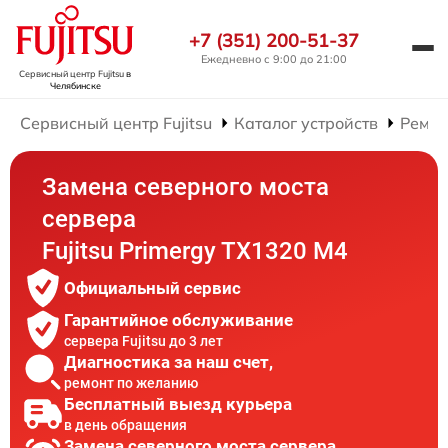
+7 (351) 200-51-37
Ежедневно с 9:00 до 21:00
Сервисный центр Fujitsu
в
Челябинске
Сервисный центр Fujitsu
Каталог устройств
Ремон
Замена северного моста
сервера
Fujitsu Primergy TX1320 M4
Официальный сервис
Гарантийное обслуживание
сервера Fujitsu до 3 лет
Диагностика за наш счет,
ремонт по желанию
Бесплатный выезд курьера
в день обращения
Замена северного моста сервера