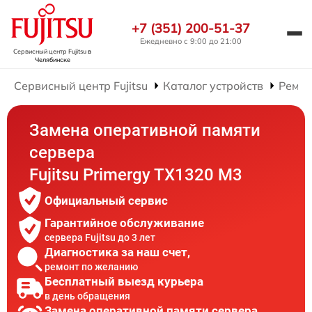
+7 (351) 200-51-37
Ежедневно с 9:00 до 21:00
Сервисный центр Fujitsu
в
Челябинске
Сервисный центр Fujitsu
Каталог устройств
Ремон
Замена оперативной памяти
сервера
Fujitsu Primergy TX1320 M3
Официальный сервис
Гарантийное обслуживание
сервера Fujitsu до 3 лет
Диагностика за наш счет,
ремонт по желанию
Бесплатный выезд курьера
в день обращения
Замена оперативной памяти сервера