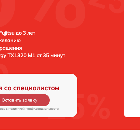
ujitsu до 3 лет
 желанию
бращения
ergy TX1320 M1 от 35 минут
я со специалистом
Оставить заявку
есь c
политикой конфиденциальности