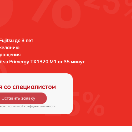
ujitsu до 3 лет
 желанию
бращения
jitsu Primergy TX1320 M1 от 35 минут
я со специалистом
Оставить заявку
есь c
политикой конфиденциальности