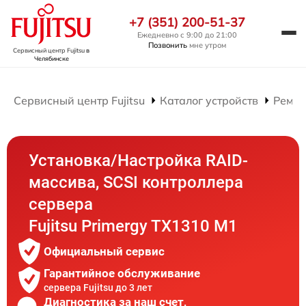
+7 (351) 200-51-37
Ежедневно с 9:00 до 21:00
Позвонить
мне утром
Сервисный центр Fujitsu
в
Челябинске
Сервисный центр Fujitsu
Каталог устройств
Ремон
Установка/Настройка RAID-
массива, SCSI контроллера
сервера
Fujitsu Primergy TX1310 M1
Официальный сервис
Гарантийное обслуживание
сервера Fujitsu до 3 лет
Диагностика за наш счет,