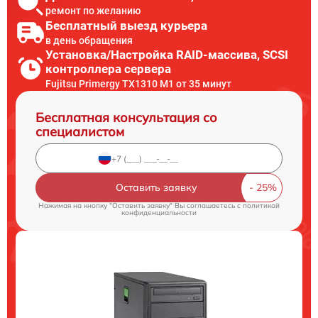
ремонт по желанию
Бесплатный выезд курьера
в день обращения
Установка/Настройка RAID-массива, SCSI
контроллера сервера
Fujitsu Primergy TX1310 M1 от 35 минут
Бесплатная консультация со
специалистом
Оставить заявку
Нажимая на кнопку "Оставить заявку" Вы соглашаетесь c
политикой
конфиденциальности