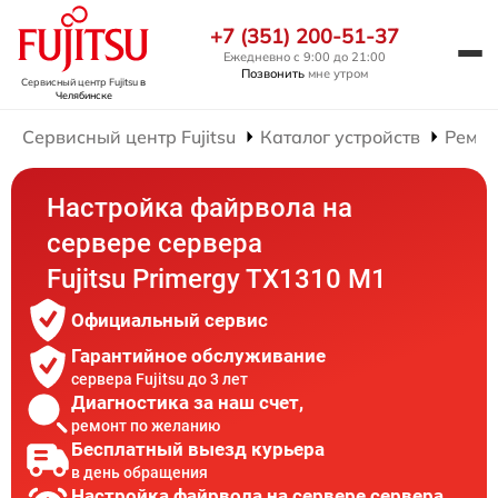
+7 (351) 200-51-37
Ежедневно с 9:00 до 21:00
Позвонить
мне утром
Сервисный центр Fujitsu
в
Челябинске
Сервисный центр Fujitsu
Каталог устройств
Ремон
Настройка файрвола на
сервере сервера
Fujitsu Primergy TX1310 M1
Официальный сервис
Гарантийное обслуживание
сервера Fujitsu до 3 лет
Диагностика за наш счет,
ремонт по желанию
Бесплатный выезд курьера
в день обращения
Настройка файрвола на сервере сервера