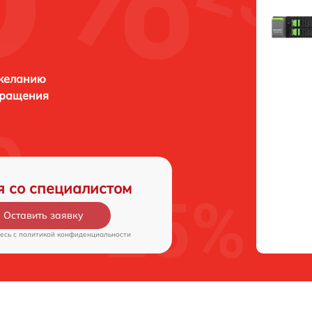
 желанию
бращения
я со специалистом
Оставить заявку
есь c
политикой конфиденциальности