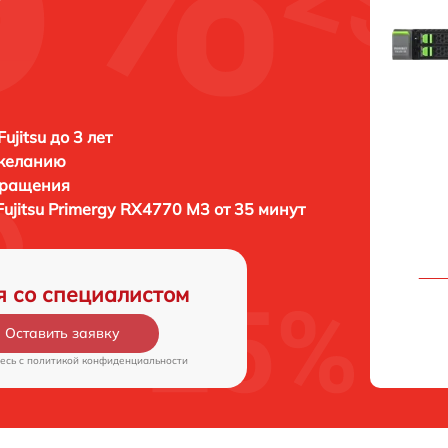
ujitsu до 3 лет
 желанию
бращения
Fujitsu Primergy RX4770 M3 от 35 минут
я со специалистом
Оставить заявку
есь c
политикой конфиденциальности