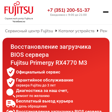
+7 (351) 200-51-37
Ежедневно с 9:00 до 21:00
Сервисный центр Fujitsu
в
Челябинске
Сервисный центр Fujitsu
Каталог устройств
Ремон
Восстановление загрузчика
BIOS сервера
Fujitsu Primergy RX4770 M3
Официальный сервис
Гарантийное обслуживание
сервера Fujitsu до 3 лет
Диагностика за наш счет,
ремонт по желанию
Бесплатный выезд курьера
в день обращения
Восстановление загрузчика BIOS сервера