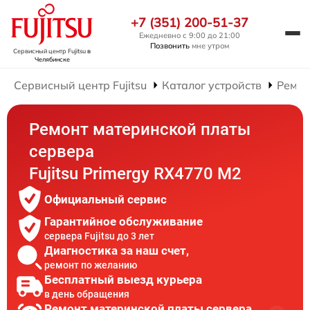
+7 (351) 200-51-37
Ежедневно с 9:00 до 21:00
Позвонить
мне утром
Сервисный центр Fujitsu
в
Челябинске
Сервисный центр Fujitsu
Каталог устройств
Ремон
Ремонт материнской платы
сервера
Fujitsu Primergy RX4770 M2
Официальный сервис
Гарантийное обслуживание
сервера Fujitsu до 3 лет
Диагностика за наш счет,
ремонт по желанию
Бесплатный выезд курьера
в день обращения
Ремонт материнской платы сервера