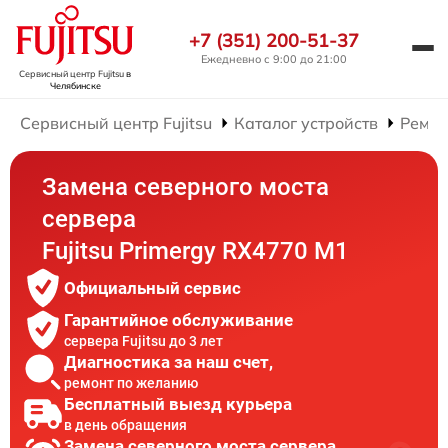
+7 (351) 200-51-37
Ежедневно с 9:00 до 21:00
Сервисный центр Fujitsu
в
Челябинске
Сервисный центр Fujitsu
Каталог устройств
Ремон
Замена северного моста
сервера
Fujitsu Primergy RX4770 M1
Официальный сервис
Гарантийное обслуживание
сервера Fujitsu до 3 лет
Диагностика за наш счет,
ремонт по желанию
Бесплатный выезд курьера
в день обращения
Замена северного моста сервера