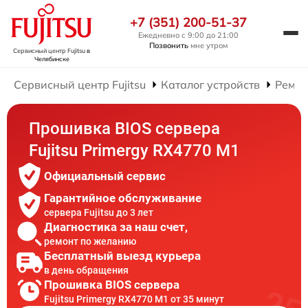
+7 (351) 200-51-37
Ежедневно с 9:00 до 21:00
Позвонить
мне утром
Сервисный центр Fujitsu
в
Челябинске
Сервисный центр Fujitsu
Каталог устройств
Ремон
Прошивка BIOS сервера
Fujitsu Primergy RX4770 M1
Официальный сервис
Гарантийное обслуживание
сервера Fujitsu до 3 лет
Диагностика за наш счет,
ремонт по желанию
Бесплатный выезд курьера
в день обращения
Прошивка BIOS сервера
Fujitsu Primergy RX4770 M1 от 35 минут