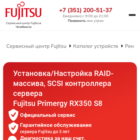
+7 (351) 200-51-37
Ежедневно с 9:00 до 21:00
Позвонить
мне утром
Сервисный центр Fujitsu
в
Челябинске
Сервисный центр Fujitsu
Каталог устройств
Ремон
Установка/Настройка RAID-
массива, SCSI контроллера
сервера
Fujitsu Primergy RX350 S8
Официальный сервис
Гарантийное обслуживание
сервера Fujitsu до 3 лет
Диагностика за наш счет,