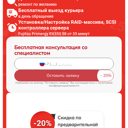
ремонт по желанию
Бесплатный выезд курьера
в день обращения
Установка/Настройка RAID-массива, SCSI
контроллера сервера
Fujitsu Primergy RX350 S8 от 35 минут
Бесплатная консультация со
специалистом
Оставить заявку
Нажимая на кнопку "Оставить заявку" Вы соглашаетесь c
политикой
конфиденциальности
Скидка по
-20%
предварительной