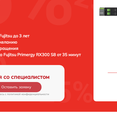
ujitsu до 3 лет
 желанию
бращения
ра
Fujitsu Primergy RX300 S8 от 35 минут
я со специалистом
Оставить заявку
есь c
политикой конфиденциальности