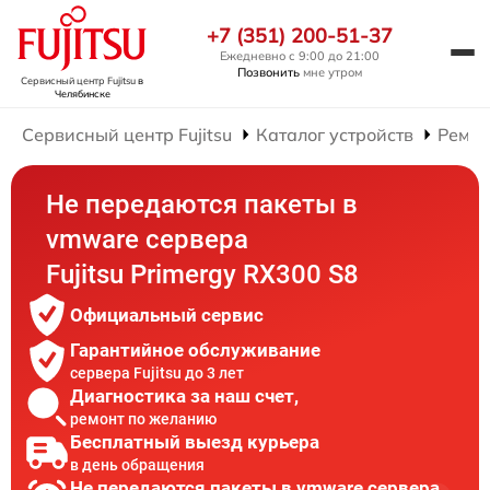
+7 (351) 200-51-37
Ежедневно с 9:00 до 21:00
Позвонить
мне утром
Сервисный центр Fujitsu
в
Челябинске
Сервисный центр Fujitsu
Каталог устройств
Ремон
Не передаются пакеты в
vmware сервера
Fujitsu Primergy RX300 S8
Официальный сервис
Гарантийное обслуживание
сервера Fujitsu до 3 лет
Диагностика за наш счет,
ремонт по желанию
Бесплатный выезд курьера
в день обращения
Не передаются пакеты в vmware сервера