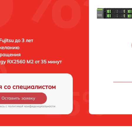
ujitsu до 3 лет
 желанию
бращения
ergy RX2560 M2 от 35 минут
я со специалистом
Оставить заявку
есь c
политикой конфиденциальности