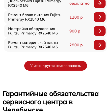
Диагностика Fujitsu Primergy
бесплатно
RX2540 M6
Ремонт блока питания Fujitsu
1200 р
Primergy RX2540 M6
Настройка оборудования
900 р
Fujitsu Primergy RX2540 M6
Ремонт материнской платы
2800 р
Fujitsu Primergy RX2540 M6
У меня другая неисправность
Гарантийные обязательства
сервисного центра в
Челябинске