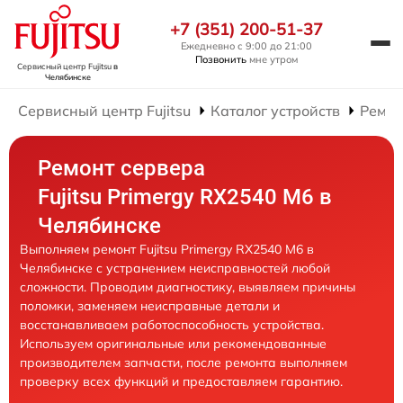
+7 (351) 200-51-37
Ежедневно с 9:00 до 21:00
Позвонить
мне утром
Сервисный центр Fujitsu
в
Челябинске
Сервисный центр Fujitsu
Каталог устройств
Ремон
Ремонт сервера
Fujitsu Primergy RX2540 M6 в
Челябинске
Выполняем ремонт Fujitsu Primergy RX2540 M6 в
Челябинске с устранением неисправностей любой
сложности. Проводим диагностику, выявляем причины
поломки, заменяем неисправные детали и
восстанавливаем работоспособность устройства.
Используем оригинальные или рекомендованные
производителем запчасти, после ремонта выполняем
проверку всех функций и предоставляем гарантию.