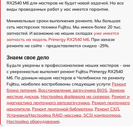
RX2540 M6 для мастеров не будет новой задачей. На все
виды проведенных работ у нас имеется гарантия.
Минимальные сроки выполнения ремонта. Мы большая
сеть мастерских техники Fujitsu. Мы имеем более 20 тыс.
запчастей. И возможно на наших складах
уже имеется
запчасть на модель Primergy RX2540 M6
. При заказе
ремонта на сайте - предоставляется скидка -25%.
Знаем свое дело
Будьте уверены в профессионализме наших мастеров - они
с уверенностью выполнят ремонт Fujitsu Primergy RX2540
M6. По данным наших мастеров в Челябинске по ремонту
Fujitsu, наиболее востребованы следующие услуги:
Ремонт
блока питания
,
Восстановление загрузчика BIOS
,
Замена
жестких дисков
,
Настройка файрвола на сервере
,
Ремонт и
диагностика ленточного автозагрузчика
,
Ремонт ленточного
накопителя
,
Ремонт ленточной библиотеки
,
Ремонт СХД
,
Установка/Настройка RAID-массива, SCSI контроллера
,
Настройка оборудования
.