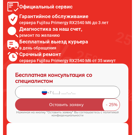
Официальный сервис
Гарантийное обслуживание
сервера Fujitsu Primergy RX2540 M6 до 3 лет
Диагностика за наш счет,
ремонт по желанию
Бесплатный выезд курьера
в день обращения
Срочный ремонт
сервера Fujitsu Primergy RX2540 M6 от 35 минут
Бесплатная консультация со
специалистом
Оставить заявку
Нажимая на кнопку "Оставить заявку" Вы соглашаетесь c
политикой
конфиденциальности