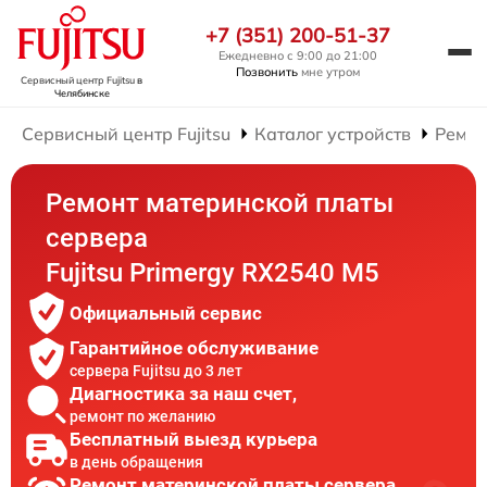
+7 (351) 200-51-37
Ежедневно с 9:00 до 21:00
Позвонить
мне утром
Сервисный центр Fujitsu
в
Челябинске
Сервисный центр Fujitsu
Каталог устройств
Ремон
Ремонт материнской платы
сервера
Fujitsu Primergy RX2540 M5
Официальный сервис
Гарантийное обслуживание
сервера Fujitsu до 3 лет
Диагностика за наш счет,
ремонт по желанию
Бесплатный выезд курьера
в день обращения
Ремонт материнской платы сервера