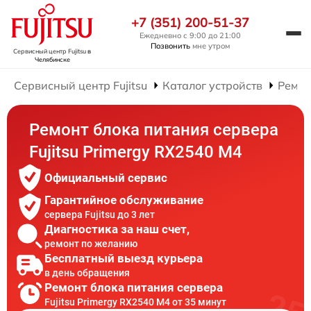
+7 (351) 200-51-37
Ежедневно с 9:00 до 21:00
Позвонить
мне утром
Сервисный центр Fujitsu
в
Челябинске
Сервисный центр Fujitsu
Каталог устройств
Ремон
Ремонт блока питания сервера
Fujitsu Primergy RX2540 M4
Официальный сервис
Гарантийное обслуживание
сервера Fujitsu до 3 лет
Диагностика за наш счет,
ремонт по желанию
Бесплатный выезд курьера
в день обращения
Ремонт блока питания сервера
Fujitsu Primergy RX2540 M4 от 35 минут