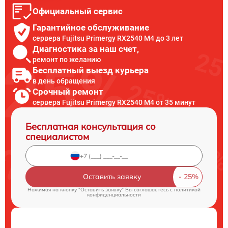
Официальный сервис
Гарантийное обслуживание
сервера Fujitsu Primergy RX2540 M4 до 3 лет
Диагностика за наш счет,
ремонт по желанию
Бесплатный выезд курьера
в день обращения
Срочный ремонт
сервера Fujitsu Primergy RX2540 M4 от 35 минут
Бесплатная консультация со
специалистом
Оставить заявку
Нажимая на кнопку "Оставить заявку" Вы соглашаетесь c
политикой
конфиденциальности