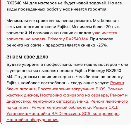
RX2540 M4 для мастеров не будет новой задачей. На все
виды проведенных работ у нас имеется гарантия.
Минимальные сроки выполнения ремонта. Мы большая
сеть мастерских техники Fujitsu. Мы имеем более 20 тыс.
запчастей. И возможно на наших складах
уже имеется
запчасть на модель Primergy RX2540 M4
. При заказе
ремонта на сайте - предоставляется скидка -25%.
Знаем свое дело
Будьте уверены в профессионализме наших мастеров - они
с уверенностью выполнят ремонт Fujitsu Primergy RX2540
M4. По данным наших мастеров в Челябинске по ремонту
Fujitsu, наиболее востребованы следующие услуги:
Ремонт
блока питания
,
Восстановление загрузчика BIOS
,
Замена
жестких дисков
,
Настройка файрвола на сервере
,
Ремонт и
диагностика ленточного автозагрузчика
,
Ремонт ленточного
накопителя
,
Ремонт ленточной библиотеки
,
Ремонт СХД
,
Установка/Настройка RAID-массива, SCSI контроллера
,
Настройка оборудования
.