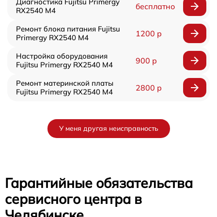
Диагностика Fujitsu Primergy
бесплатно
RX2540 M4
Ремонт блока питания Fujitsu
1200 р
Primergy RX2540 M4
Настройка оборудования
900 р
Fujitsu Primergy RX2540 M4
Ремонт материнской платы
2800 р
Fujitsu Primergy RX2540 M4
У меня другая неисправность
Гарантийные обязательства
сервисного центра в
Челябинске