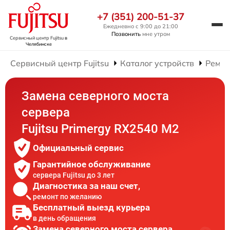
+7 (351) 200-51-37
Ежедневно с 9:00 до 21:00
Позвонить
мне утром
Сервисный центр Fujitsu
в
Челябинске
Сервисный центр Fujitsu
Каталог устройств
Ремон
Замена северного моста
сервера
Fujitsu Primergy RX2540 M2
Официальный сервис
Гарантийное обслуживание
сервера Fujitsu до 3 лет
Диагностика за наш счет,
ремонт по желанию
Бесплатный выезд курьера
в день обращения
Замена северного моста сервера