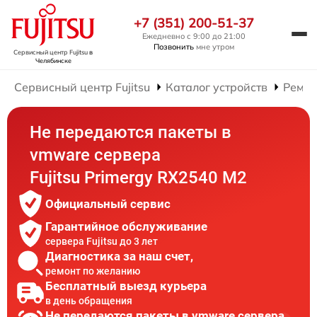
+7 (351) 200-51-37
Ежедневно с 9:00 до 21:00
Позвонить
мне утром
Сервисный центр Fujitsu
в
Челябинске
Сервисный центр Fujitsu
Каталог устройств
Ремон
Не передаются пакеты в
vmware сервера
Fujitsu Primergy RX2540 M2
Официальный сервис
Гарантийное обслуживание
сервера Fujitsu до 3 лет
Диагностика за наш счет,
ремонт по желанию
Бесплатный выезд курьера
в день обращения
Не передаются пакеты в vmware сервера