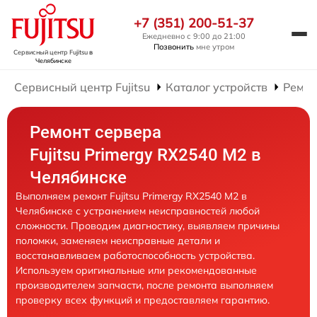
+7 (351) 200-51-37
Ежедневно с 9:00 до 21:00
Позвонить
мне утром
Сервисный центр Fujitsu
в
Челябинске
Сервисный центр Fujitsu
Каталог устройств
Ремон
Ремонт сервера
Fujitsu Primergy RX2540 M2 в
Челябинске
Выполняем ремонт Fujitsu Primergy RX2540 M2 в
Челябинске с устранением неисправностей любой
сложности. Проводим диагностику, выявляем причины
поломки, заменяем неисправные детали и
восстанавливаем работоспособность устройства.
Используем оригинальные или рекомендованные
производителем запчасти, после ремонта выполняем
проверку всех функций и предоставляем гарантию.