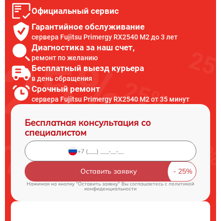
Официальный сервис
Гарантийное обслуживание
сервера Fujitsu Primergy RX2540 M2 до 3 лет
Диагностика за наш счет,
ремонт по желанию
Бесплатный выезд курьера
в день обращения
Срочный ремонт
сервера Fujitsu Primergy RX2540 M2 от 35 минут
Бесплатная консультация со
специалистом
Оставить заявку
Нажимая на кнопку "Оставить заявку" Вы соглашаетесь c
политикой
конфиденциальности