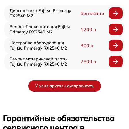
Диагностика Fujitsu Primergy
бесплатно
RX2540 M2
Ремонт блока питания Fujitsu
1200 р
Primergy RX2540 M2
Настройка оборудования
900 р
Fujitsu Primergy RX2540 M2
Ремонт материнской платы
2800 р
Fujitsu Primergy RX2540 M2
У меня другая неисправность
Гарантийные обязательства
сервисного центра в