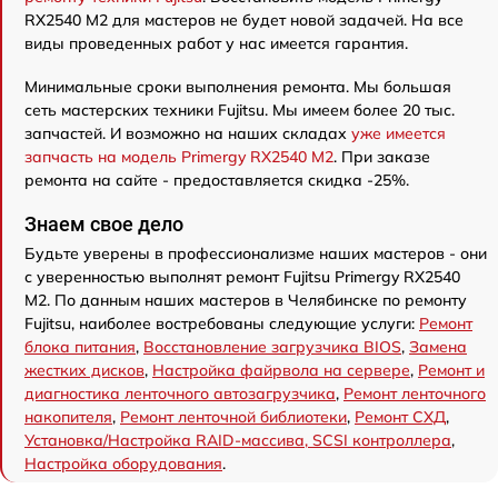
RX2540 M2 для мастеров не будет новой задачей. На все
виды проведенных работ у нас имеется гарантия.
Минимальные сроки выполнения ремонта. Мы большая
сеть мастерских техники Fujitsu. Мы имеем более 20 тыс.
запчастей. И возможно на наших складах
уже имеется
запчасть на модель Primergy RX2540 M2
. При заказе
ремонта на сайте - предоставляется скидка -25%.
Знаем свое дело
Будьте уверены в профессионализме наших мастеров - они
с уверенностью выполнят ремонт Fujitsu Primergy RX2540
M2. По данным наших мастеров в Челябинске по ремонту
Fujitsu, наиболее востребованы следующие услуги:
Ремонт
блока питания
,
Восстановление загрузчика BIOS
,
Замена
жестких дисков
,
Настройка файрвола на сервере
,
Ремонт и
диагностика ленточного автозагрузчика
,
Ремонт ленточного
накопителя
,
Ремонт ленточной библиотеки
,
Ремонт СХД
,
Установка/Настройка RAID-массива, SCSI контроллера
,
Настройка оборудования
.