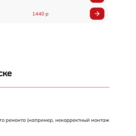
1440 р
1920 р
1440 р
1440 р
ске
1920 р
4500 р
4000 р
ого ремонта (например, некорректный монтаж
3200 р