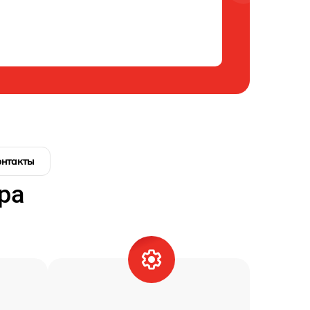
онтакты
ра