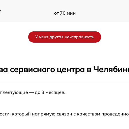
y
от 70 мин
от 60 мин
У меня другая неисправность
от 90 мин
от 70 мин
ва сервисного центра в Челябин
от 90 мин
мплектующие — до 3 месяцев.
от 100 мин
от 80 мин
ости, который напрямую связан с качеством проведенн
от 70 мин