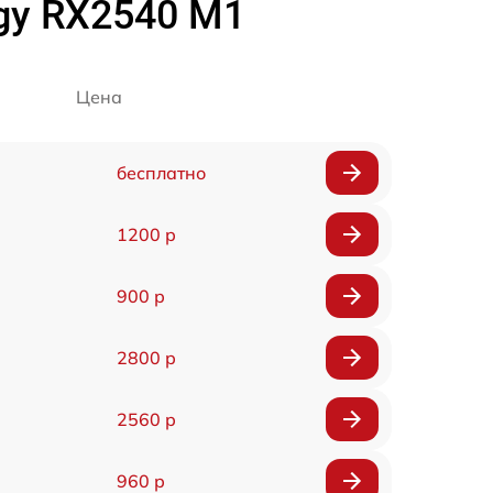
rgy RX2540 M1
Цена
бесплатно
1200 р
900 р
2800 р
2560 р
960 р