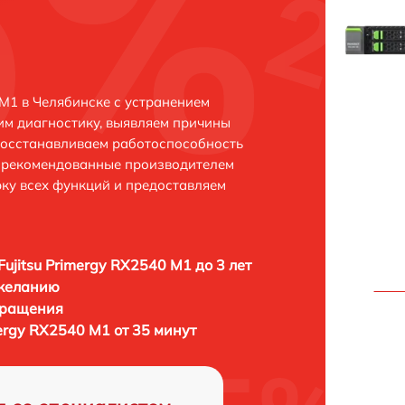
 M1 в Челябинске с устранением
м диагностику, выявляем причины
восстанавливаем работоспособность
и рекомендованные производителем
рку всех функций и предоставляем
Fujitsu Primergy RX2540 M1 до 3 лет
 желанию
бращения
mergy RX2540 M1 от 35 минут