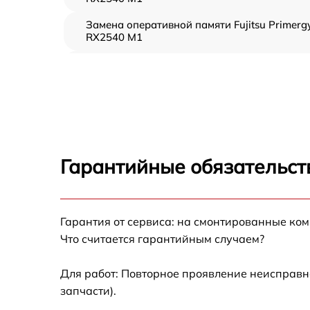
Замена оперативной памяти Fujitsu Primerg
RX2540 M1
Прошивка BIOS Fujitsu Primergy RX2540 M1
Замена северного моста Fujitsu Primergy
RX2540 M1
Установка/Настройка RAID-массива, SCSI
контроллера Fujitsu Primergy RX2540 M1
Гарантийные обязательст
Восстановление загрузчика BIOS Fujitsu
Primergy RX2540 M1
Гарантия от сервиса: на смонтированные ко
Ремонт СХД Fujitsu Primergy RX2540 M1
Что считается гарантийным случаем?
Ремонт ленточной библиотеки Fujitsu
Primergy RX2540 M1
Для работ: Повторное проявление неисправн
запчасти).
Ремонт ленточного накопителя Fujitsu
Primergy RX2540 M1