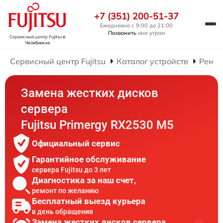
+7 (351) 200-51-37
Ежедневно с 9:00 до 21:00
Позвонить
мне утром
Сервисный центр Fujitsu
в
Челябинске
Сервисный центр Fujitsu
Каталог устройств
Ремон
Замена жестких дисков
сервера
Fujitsu Primergy RX2530 M5
Официальный сервис
Гарантийное обслуживание
сервера Fujitsu до 3 лет
Диагностика за наш счет,
ремонт по желанию
Бесплатный выезд курьера
в день обращения
Замена жестких дисков сервера