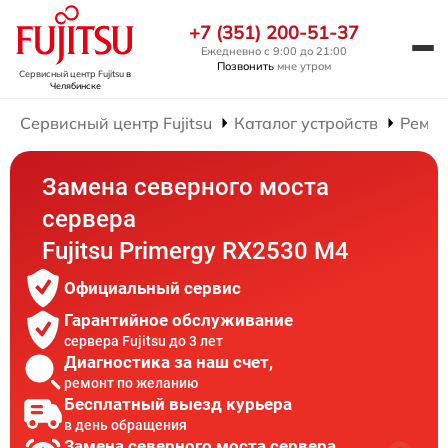
+7 (351) 200-51-37
Ежедневно с 9:00 до 21:00
Позвонить
мне утром
Сервисный центр Fujitsu
в
Челябинске
Сервисный центр Fujitsu
Каталог устройств
Ремон
Замена северного моста
сервера
Fujitsu Primergy RX2530 M4
Официальный сервис
Гарантийное обслуживание
сервера Fujitsu до 3 лет
Диагностика за наш счет,
ремонт по желанию
Бесплатный выезд курьера
в день обращения
Замена северного моста сервера