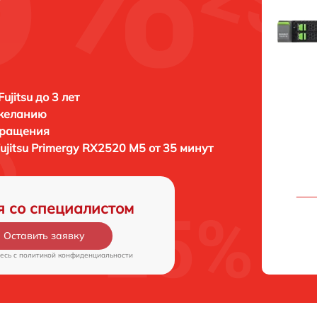
ujitsu до 3 лет
 желанию
бращения
ujitsu Primergy RX2520 M5 от 35 минут
я со специалистом
Оставить заявку
есь c
политикой конфиденциальности