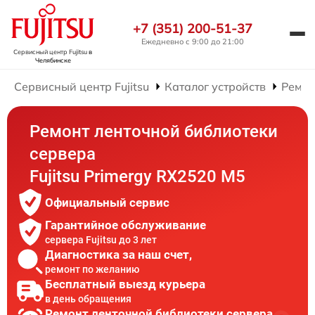
+7 (351) 200-51-37
Ежедневно с 9:00 до 21:00
Сервисный центр Fujitsu
в
Челябинске
Сервисный центр Fujitsu
Каталог устройств
Ремон
Ремонт ленточной библиотеки
сервера
Fujitsu Primergy RX2520 M5
Официальный сервис
Гарантийное обслуживание
сервера Fujitsu до 3 лет
Диагностика за наш счет,
ремонт по желанию
Бесплатный выезд курьера
в день обращения
Ремонт ленточной библиотеки сервера