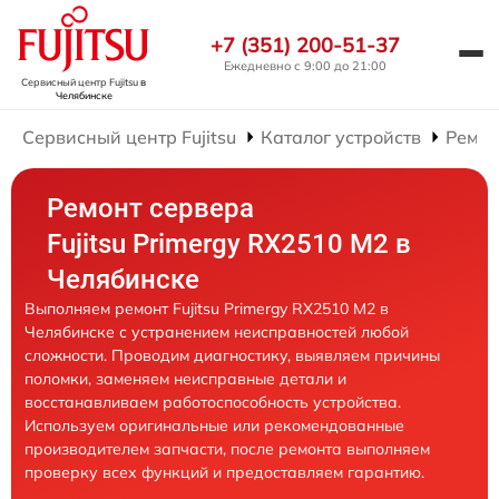
+7 (351) 200-51-37
Ежедневно с 9:00 до 21:00
Сервисный центр Fujitsu
в
Челябинске
Сервисный центр Fujitsu
Каталог устройств
Ремон
Ремонт сервера
Fujitsu Primergy RX2510 M2 в
Челябинске
Выполняем ремонт Fujitsu Primergy RX2510 M2 в
Челябинске с устранением неисправностей любой
сложности. Проводим диагностику, выявляем причины
поломки, заменяем неисправные детали и
восстанавливаем работоспособность устройства.
Используем оригинальные или рекомендованные
производителем запчасти, после ремонта выполняем
проверку всех функций и предоставляем гарантию.