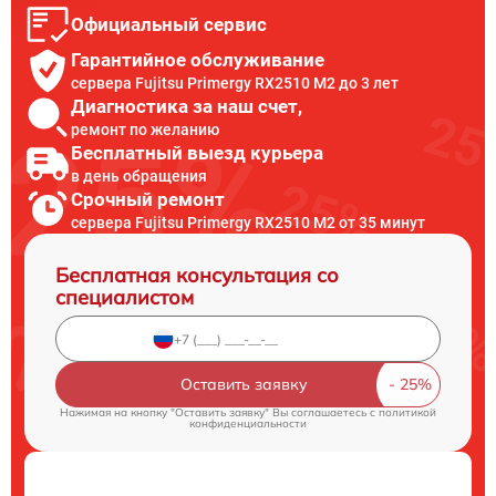
Официальный сервис
Гарантийное обслуживание
сервера Fujitsu Primergy RX2510 M2 до 3 лет
Диагностика за наш счет,
ремонт по желанию
Бесплатный выезд курьера
в день обращения
Срочный ремонт
сервера Fujitsu Primergy RX2510 M2 от 35 минут
Бесплатная консультация со
специалистом
Оставить заявку
Нажимая на кнопку "Оставить заявку" Вы соглашаетесь c
политикой
конфиденциальности