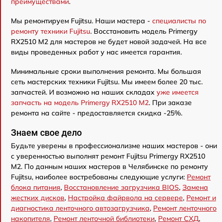
преимуществами
.
Мы ремонтируем Fujitsu. Наши мастера -
специалисты по
ремонту техники Fujitsu
. Восстановить модель Primergy
RX2510 M2 для мастеров не будет новой задачей. На все
виды проведенных работ у нас имеется гарантия.
Минимальные сроки выполнения ремонта. Мы большая
сеть мастерских техники Fujitsu. Мы имеем более 20 тыс.
запчастей. И возможно на наших складах
уже имеется
запчасть на модель Primergy RX2510 M2
. При заказе
ремонта на сайте - предоставляется скидка -25%.
Знаем свое дело
Будьте уверены в профессионализме наших мастеров - они
с уверенностью выполнят ремонт Fujitsu Primergy RX2510
M2. По данным наших мастеров в Челябинске по ремонту
Fujitsu, наиболее востребованы следующие услуги:
Ремонт
блока питания
,
Восстановление загрузчика BIOS
,
Замена
жестких дисков
,
Настройка файрвола на сервере
,
Ремонт и
диагностика ленточного автозагрузчика
,
Ремонт ленточного
накопителя
,
Ремонт ленточной библиотеки
,
Ремонт СХД
,