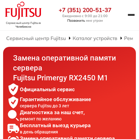
+7 (351) 200-51-37
Ежедневно с 9:00 до 21:00
Позвонить
мне утром
Сервисный центр Fujitsu
в
Челябинске
Сервисный центр Fujitsu
Каталог устройств
Ремон
Замена оперативной памяти
сервера
Fujitsu Primergy RX2450 M1
Официальный сервис
Гарантийное обслуживание
сервера Fujitsu до 3 лет
Диагностика за наш счет,
ремонт по желанию
Бесплатный выезд курьера
в день обращения
Замена оперативной памяти сервера